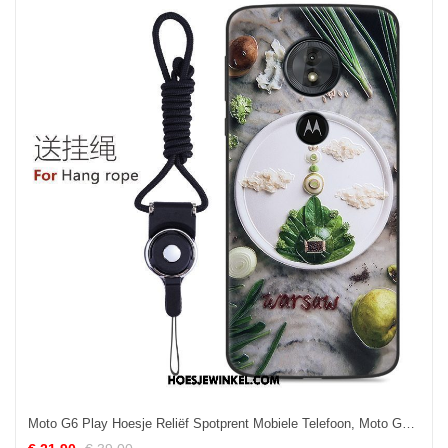
Moto G6 Play Hoesje Reliëf Spotprent Mobiele Telefoon, Moto G6 Play Hoesje Persoonlijk Hoes