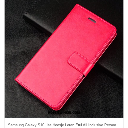
Samsung Galaxy S10 Lite Hoesje Leren Etui All Inclusive Persoonlijk, Samsung Galaxy S10 Lite Hoesje Clamshell Anti-fall