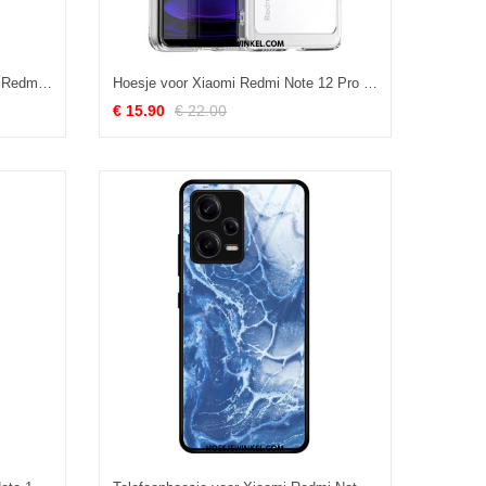
Bescherming Hoesje voor Xiaomi Redmi Note 12 Pro Folio-hoesje Stijl Leer 3d-patroon
Hoesje voor Xiaomi Redmi Note 12 Pro Transparante Kleur
€ 15.90
€ 22.00