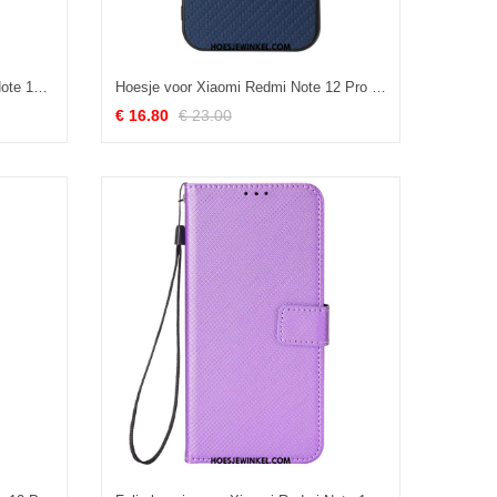
Folio-hoesje voor Xiaomi Redmi Note 12 Pro Met Ketting Strakke Bloemen
Hoesje voor Xiaomi Redmi Note 12 Pro Klassieke Koolstofvezel
€ 16.80
€ 23.00