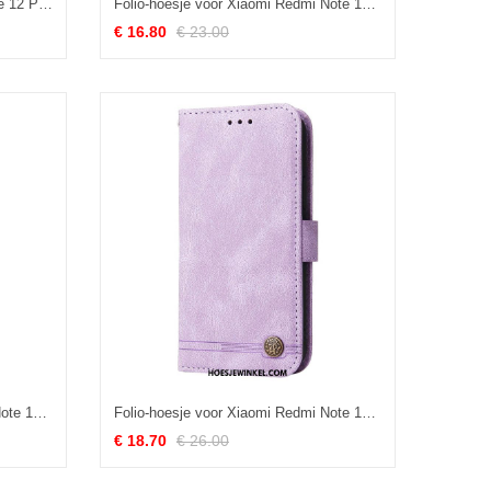
Flip Case voor Xiaomi Redmi Note 12 Pro Met Ketting Riem Bloem Mandala
Folio-hoesje voor Xiaomi Redmi Note 12 Pro Met Ketting Stijlvol Imitatieleer Met Bandjes
€ 16.80
€ 23.00
Folio-hoesje voor Xiaomi Redmi Note 12 Pro Lychee Leer Khazneh Rfid
Folio-hoesje voor Xiaomi Redmi Note 12 Pro Leerstijl Met Decoratieve Klinknagel
€ 18.70
€ 26.00