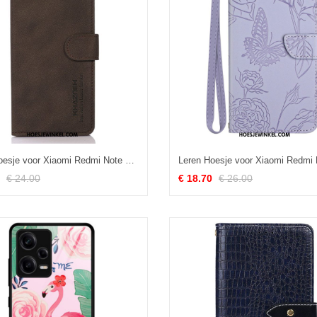
Leren Hoesje voor Xiaomi Redmi Note 12 Pro Khazneh Modieus Leereffect
€ 24.00
€ 18.70
€ 26.00