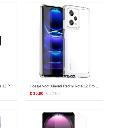
Flip Case voor Xiaomi Redmi Note 12 Pro Tweekleurige Idewei
Hoesje voor Xiaomi Redmi Note 12 Pro Transparante Candy-serie
€ 15.90
€ 22.00