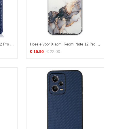
Hoesje voor Xiaomi Redmi Note 12 Pro Dubbellijnig Litchi-leereffect
Hoesje voor Xiaomi Redmi Note 12 Pro Discreet Marmer
€ 15.90
€ 22.00