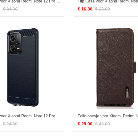
Hoesje voor Xiaomi Redmi Note 12 Pro Flexibele Koolstofvezeltextuur
€ 24.00
€ 16.80
€ 23.00
Hoesje voor Xiaomi Redmi Note 12 Pro Mofi Geborsteld Koolstofvezel
€ 24.00
€ 29.00
€ 49.00