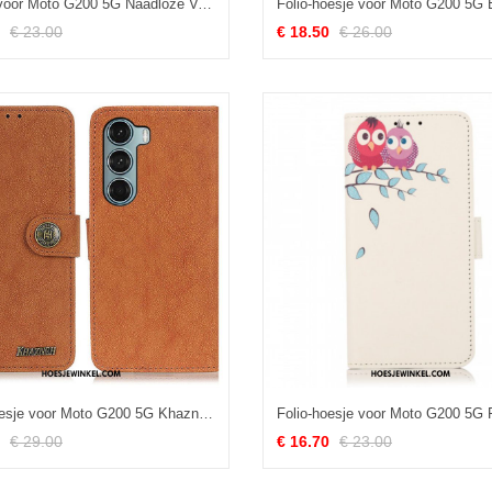
Hoesje voor Moto G200 5G Naadloze Versterkte Hoeken
€ 23.00
€ 18.50
€ 26.00
Folio-hoesje voor Moto G200 5G Khazneh Retro Splitleer
€ 29.00
€ 16.70
€ 23.00