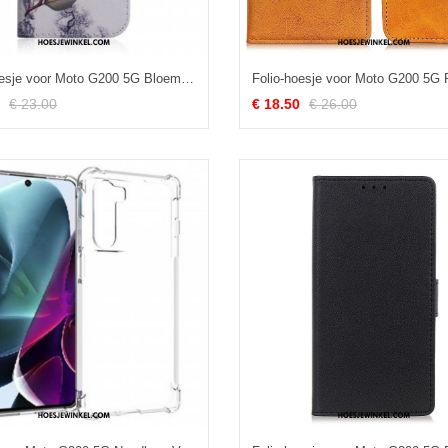
Folio-hoesje voor Moto G200 5G Bloem Stoffig Roze
€ 23.00
€ 18.50
€ 26.00