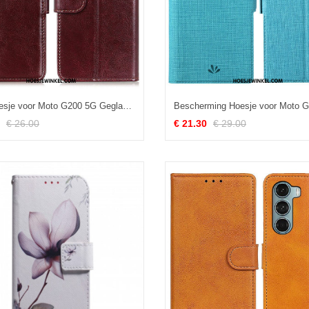
Folio-hoesje voor Moto G200 5G Geglazuurde Khazneh
€ 26.00
€ 21.30
€ 29.00