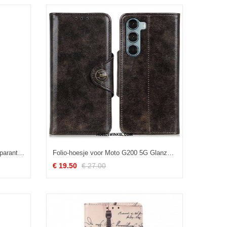
Hoesje voor Moto G200 5G Transparant Imak
Folio-hoesje voor Moto G200 5G Glanzend Imitatieleer Khazneh
€ 19.50
€ 27.00