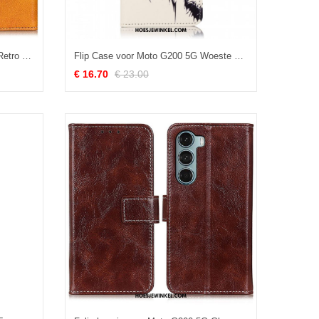
Folio-hoesje voor Moto G200 5G Retro Mat Leereffect
Flip Case voor Moto G200 5G Woeste Tijger
€ 16.70
€ 23.00