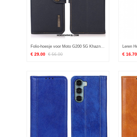
Folio-hoesje voor Moto G200 5G Khazneh Rfid Echt Leer
€ 29.00
€ 56.00
€ 16.70