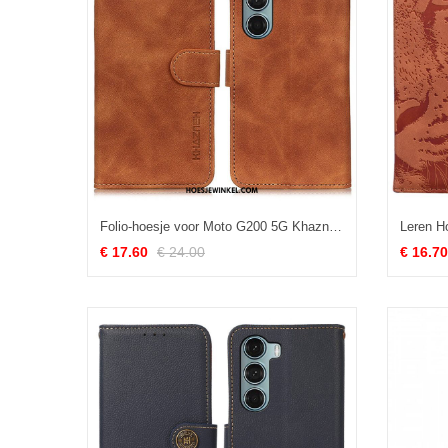
Folio-hoesje voor Moto G200 5G Khazneh Vintage Leereffect
€ 17.60
€ 24.00
€ 16.70