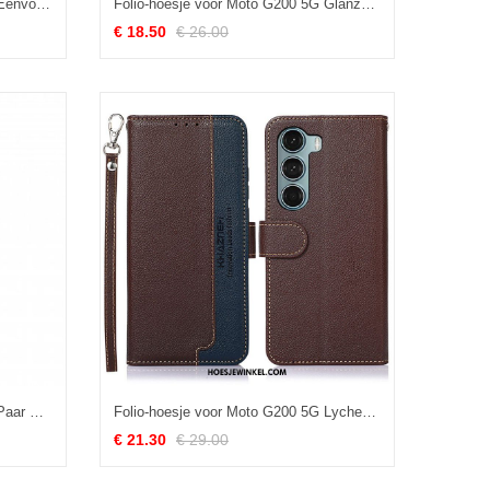
Folio-hoesje voor Moto G200 5G Eenvoudig Leereffect
Folio-hoesje voor Moto G200 5G Glanzende En Zichtbare Naden
€ 18.50
€ 26.00
Folio-hoesje voor Moto G200 5G Paar Uilen Op De Boom
Folio-hoesje voor Moto G200 5G Lychee-stijl Rfid Khazneh
€ 21.30
€ 29.00