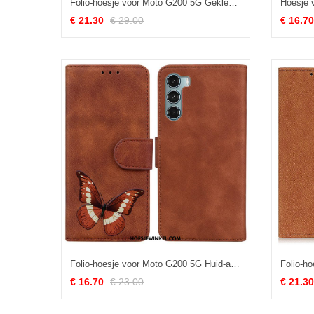
Folio-hoesje voor Moto G200 5G Gekleurde Versie Van Splitleer
€ 21.30
€ 29.00
€ 16.70
Folio-hoesje voor Moto G200 5G Huid-aanraking Vlinder
€ 16.70
€ 23.00
€ 21.30