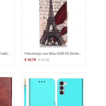
Folio-hoesje voor Moto G200 5G Traditioneel Lychee
Folio-hoesje voor Moto G200 5G Dichters Eiffeltoren
€ 16.70
€ 23.00