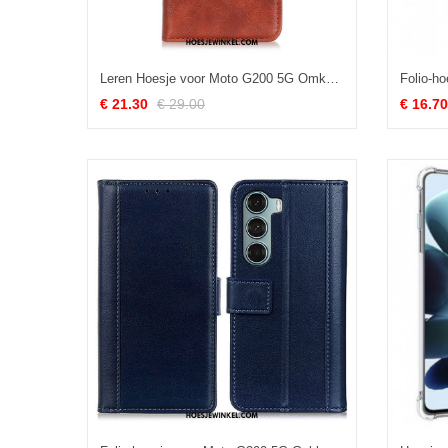
Leren Hoesje voor Moto G200 5G Omkeerbare Magnetische Sluiting
€ 21.30
€ 29.00
€ 16.70