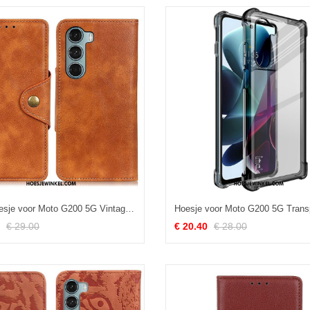
Folio-hoesje voor Moto G200 5G Vintage Kunstleer En Knop
€ 29.00
€ 20.40
€ 28.00