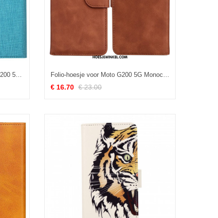
Bescherming Hoesje voor Moto G200 5G Folio-hoesje Getextureerde Vili Dmx
Folio-hoesje voor Moto G200 5G Monochroom Leereffect
€ 16.70
€ 23.00