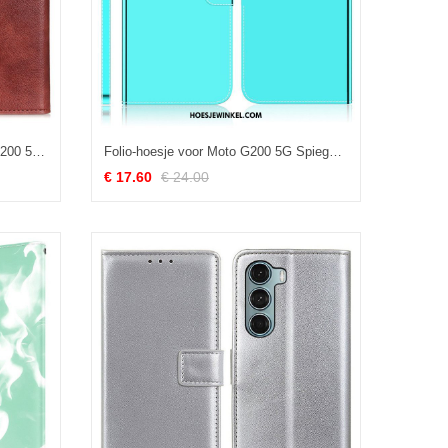
Bescherming Hoesje voor Moto G200 5G Folio-hoesje Lychee Gespleten Lederen Textuur
Folio-hoesje voor Moto G200 5G Spiegelhoes Van Imitatieleer
€ 17.60
€ 24.00