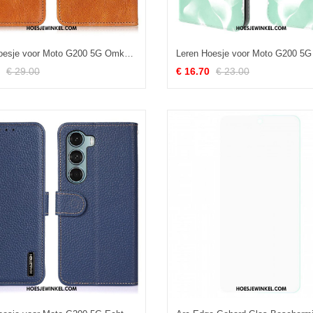
Leren Hoesje voor Moto G200 5G Omkeerbare Sluiting Met Leereffect
€ 29.00
€ 16.70
€ 23.00