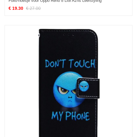
Folio-hoesje voor Oppo Reno 8 Lite Azns Leerstyling
€ 19.30
€ 27.00