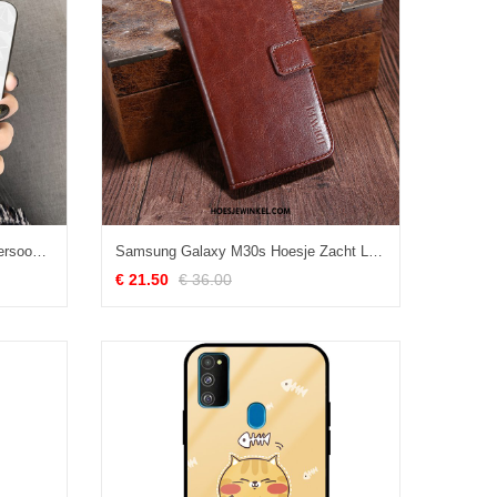
Samsung Galaxy M30s Hoesje Persoonlijk Ruit Scheppend, Samsung Galaxy M30s Hoesje Trend Wit
Samsung Galaxy M30s Hoesje Zacht Leren Etui Hemming, Samsung Galaxy M30s Hoesje Clamshell Portemonnee Braun
€ 21.50
€ 36.00