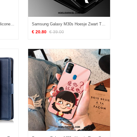
Samsung Galaxy M30s Hoesje Siliconen Ster Anti-fall, Samsung Galaxy M30s Hoesje Leer Rood
Samsung Galaxy M30s Hoesje Zwart Trend Hoes, Samsung Galaxy M30s Hoesje All Inclusive Persoonlijk
€ 20.80
€ 39.00