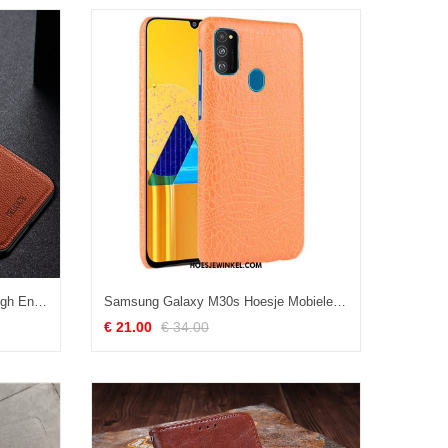
Samsung Galaxy M30s Hoesje High End Mobiele Telefoon Hoes, Samsung Galaxy M30s Hoesje Ster Bescherming Braun
Samsung Galaxy M30s Hoesje Mobiele Telefoon Hoes Ster, Samsung Galaxy M30s Hoesje Patroon Achterklep Orange
€ 21.00
€ 34.00