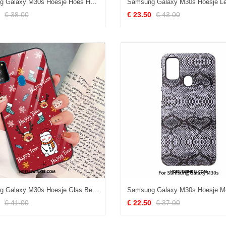
Samsung Galaxy M30s Hoesje Hoes Hard Ster, Samsung Galaxy M30s Hoesje Rood Bescherming
€ 38.00
€ 23.50
€ 43.00
Samsung Galaxy M30s Hoesje Glas Bescherming Kerstmis, Samsung Galaxy M30s Hoesje All Inclusive Rood
€ 41.00
€ 22.50
€ 37.00