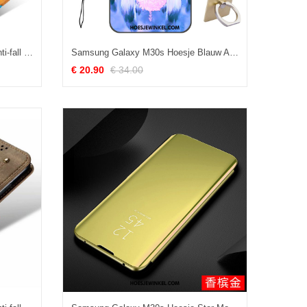
Samsung Galaxy M30s Hoesje Anti-fall Kaart Persoonlijk, Samsung Galaxy M30s Hoesje Patroon Mobiele Telefoon
Samsung Galaxy M30s Hoesje Blauw Anti-fall All Inclusive, Samsung Galaxy M30s Hoesje Mode Trend
€ 20.90
€ 34.00