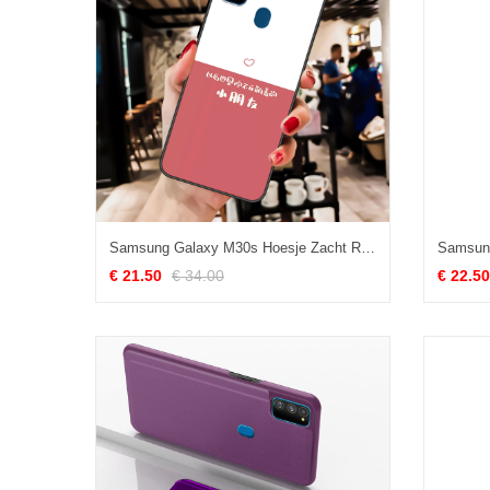
Samsung Galaxy M30s Hoesje Zacht Roze Ster, Samsung Galaxy M30s Hoesje Bescherming Schrobben
€ 21.50
€ 34.00
€ 22.50