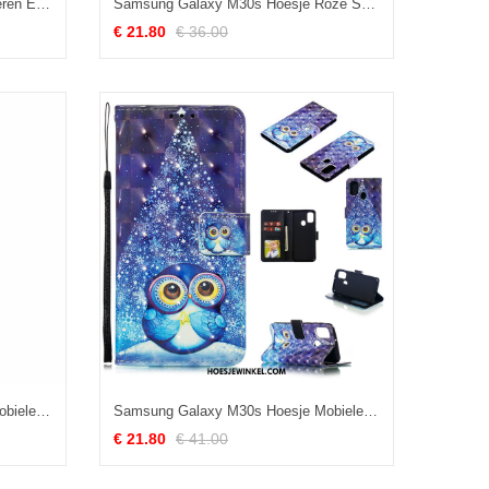
Samsung Galaxy M30s Hoesje Leren Etui Blauw Portemonnee, Samsung Galaxy M30s Hoesje Ster Folio
Samsung Galaxy M30s Hoesje Roze Spotprent Anti-fall, Samsung Galaxy M30s Hoesje Siliconen Glas
€ 21.80
€ 36.00
Samsung Galaxy M30s Hoesje Mobiele Telefoon Wit Ster, Samsung Galaxy M30s Hoesje Hoes Scheppend
Samsung Galaxy M30s Hoesje Mobiele Telefoon Blauw Leren Etui, Samsung Galaxy M30s Hoesje Clamshell Hoes
€ 21.80
€ 41.00