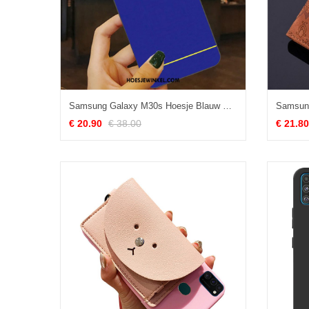
Samsung Galaxy M30s Hoesje Blauw Mobiele Telefoon Siliconenhoesje, Samsung Galaxy M30s Hoesje Anti-fall Bescherming
€ 20.90
€ 38.00
€ 21.80