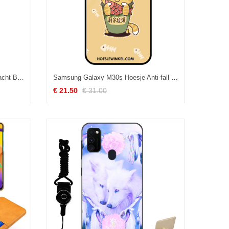
Samsung Galaxy M30s Hoesje Zacht Bescherming Mobiele Telefoon, Samsung Galaxy M30s Hoesje Zwart Grote
Samsung Galaxy M30s Hoesje Anti-fall Spotprent Persoonlijk, Samsung Galaxy M30s Hoesje Mobiele Telefoon Wind
€ 21.50
€ 31.00