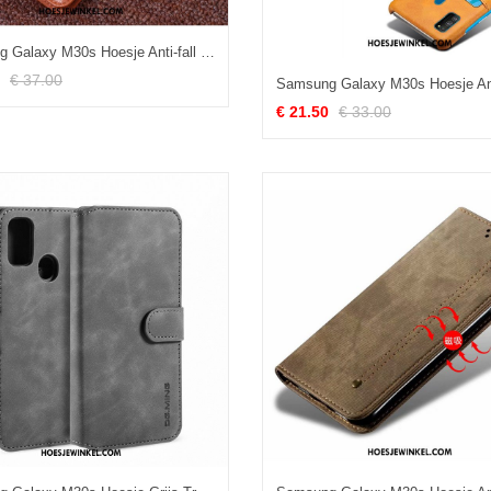
Samsung Galaxy M30s Hoesje Anti-fall Leren Etui Ster, Samsung Galaxy M30s Hoesje Bescherming Mobiele Telefoon Braun
€ 37.00
€ 21.50
€ 33.00