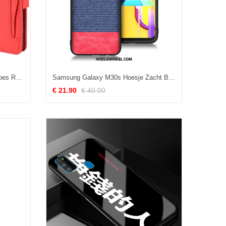
Samsung Galaxy M30s Hoesje Hoes Rood Leren Etui, Samsung Galaxy M30s Hoesje Mobiele Telefoon Anti-fall
Samsung Galaxy M30s Hoesje Zacht Bescherming Ster, Samsung Galaxy M30s Hoesje Blauw Rood
€ 21.90
€ 40.00