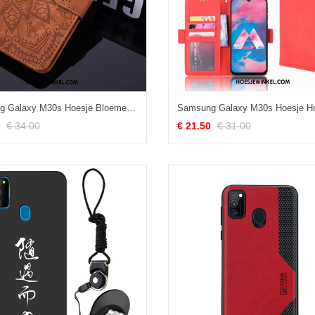
Samsung Galaxy M30s Hoesje Bloemen Clamshell Bescherming, Samsung Galaxy M30s Hoesje Leren Etui Hoes Braun
€ 34.00
€ 21.50
€ 31.00