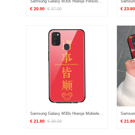
Samsung Galaxy M30s Hoesje Persoonlijk Mobiele Telefoon Eenvoudige, Samsung Galaxy M30s Hoesje Net Red Groen
€ 20.90
€ 37.00
€ 23.80
Samsung Galaxy M30s Hoesje Mobiele Telefoon Rijkdom Rood, Samsung Galaxy M30s Hoesje Lovers Glas
€ 21.80
€ 38.00
€ 21.80