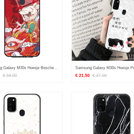
Samsung Galaxy M30s Hoesje Bescherming Siliconen Spotprent, Samsung Galaxy M30s Hoesje Anti-fall Ster
€ 34.00
€ 21.50
€ 37.00