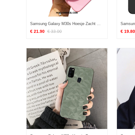
Samsung Galaxy M30s Hoesje Zacht Mobiele Telefoon Opknoping Nek, Samsung Galaxy M30s Hoesje Portemonnee Hoes
€ 21.90
€ 33.00
€ 19.80