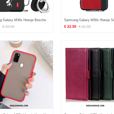
Samsung Galaxy M30s Hoesje Bescherming Schrobben Mode, Samsung Galaxy M30s Hoesje All Inclusive Mobiele Telefoon
€ 32.00
€ 22.50
€ 41.00