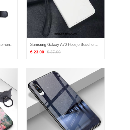
Samsung Galaxy A70 Hoesje Portemonnee Hoes Leren Etui, Samsung Galaxy A70 Hoesje Trend Mobiele Telefoon
Samsung Galaxy A70 Hoesje Bescherming Clamshell All Inclusive, Samsung Galaxy A70 Hoesje Portemonnee Skärmskydd
€ 23.00
€ 37.00