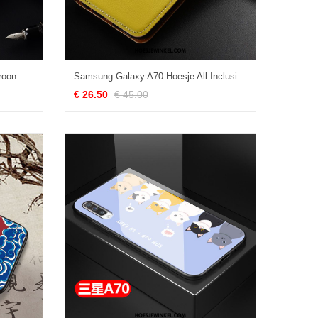
Samsung Galaxy A70 Hoesje Patroon Blauw All Inclusive, Samsung Galaxy A70 Hoesje Mobiele Telefoon Clamshell
Samsung Galaxy A70 Hoesje All Inclusive Mobiele Telefoon Leren Etui, Samsung Galaxy A70 Hoesje Geel Patroon
€ 26.50
€ 45.00