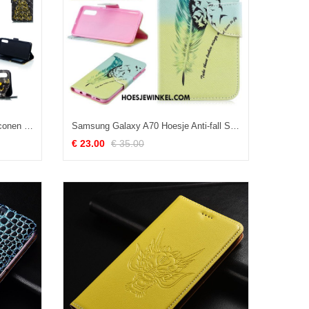
Samsung Galaxy A70 Hoesje Siliconen Ster Anti-fall, Samsung Galaxy A70 Hoesje Zwart Mobiele Telefoon
Samsung Galaxy A70 Hoesje Anti-fall Spotprent Groen, Samsung Galaxy A70 Hoesje Clamshell Leren Etui
€ 23.00
€ 35.00