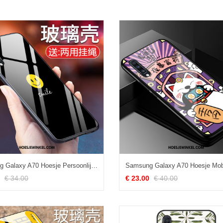
Samsung Galaxy A70 Hoesje Persoonlijk Zacht Zwart, Samsung Galaxy A70 Hoesje Eenvoudige Smiley
€ 34.00
€ 23.00
€ 40.00