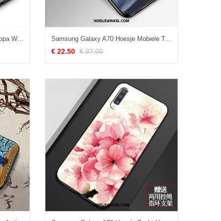
Samsung Galaxy A70 Hoesje Europa Wind Original, Samsung Galaxy A70 Hoesje Ster Anti-fall
Samsung Galaxy A70 Hoesje Mobiele Telefoon Spiegel Anti-fall, Samsung Galaxy A70 Hoesje Donkerblauw Siliconen
€ 22.50
€ 37.00