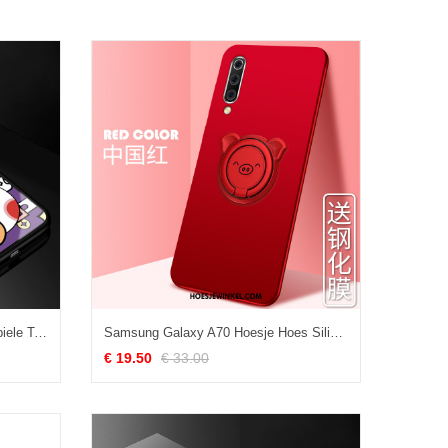
Samsung Galaxy A70 Hoesje Mobiele Telefoon Purper Mode, Samsung Galaxy A70 Hoesje Ster Trend
Samsung Galaxy A70 Hoesje Hoes Siliconen Mobiele Telefoon, Samsung Galaxy A70 Hoesje Bescherming Zoet
€ 19.50
€ 33.00