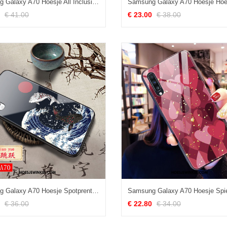
Samsung Galaxy A70 Hoesje All Inclusive Mobiele Telefoon Hoes, Samsung Galaxy A70 Hoesje Zwart Spotprent
€ 41.00
€ 23.00
€ 38.00
Samsung Galaxy A70 Hoesje Spotprent Anti-fall Hoes, Samsung Galaxy A70 Hoesje Bescherming Siliconen
€ 36.00
€ 22.80
€ 34.00