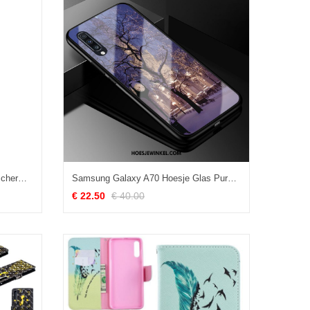
Samsung Galaxy A70 Hoesje Bescherming Nieuw Ster, Samsung Galaxy A70 Hoesje Spotprent Persoonlijk
Samsung Galaxy A70 Hoesje Glas Purper Bescherming, Samsung Galaxy A70 Hoesje Hard All Inclusive
€ 22.50
€ 40.00