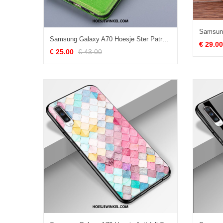
Samsung Galaxy A70 Hoesje Ster Patroon Clamshell, Samsung Galaxy A70 Hoesje Groen All Inclusive
€ 29.00
€ 25.00
€ 43.00