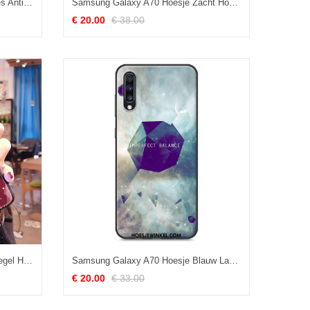
Samsung Galaxy A70 Hoesje Hoes Anti-fall Mode, Samsung Galaxy A70 Hoesje Mobiele Telefoon Bescherming
Samsung Galaxy A70 Hoesje Zacht Hoes Siliconen, Samsung Galaxy A70 Hoesje Eenvoudige Ster
€ 20.00
€ 38.00
Samsung Galaxy A70 Hoesje Spiegel Hoes Trendy Merk, Samsung Galaxy A70 Hoesje Bescherming Liefde
Samsung Galaxy A70 Hoesje Blauw Landschap Nieuw, Samsung Galaxy A70 Hoesje Bescherming Eenvoudige
€ 20.00
€ 33.00