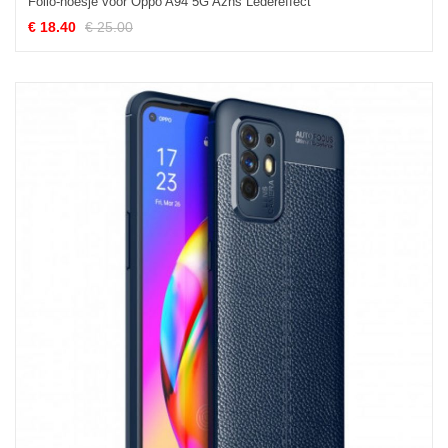
Folio-hoesje voor Oppo A94 5G Azns Ledereffect
€ 18.40
€ 25.00