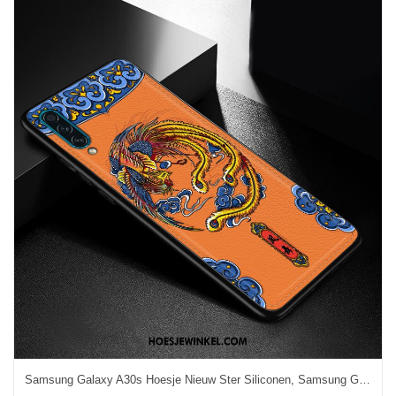
Samsung Galaxy A30s Hoesje Nieuw Ster Siliconen, Samsung Galaxy A30s Hoesje Mobiele Telefoon Anti-fall